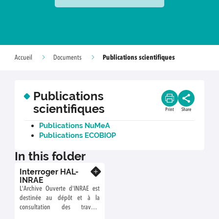
Publications scientifiques
Accueil
Documents
Publications
scientifiques
Print
Share
Publications NuMeA
Publications ECOBIOP
In this folder
Interroger HAL-
Know more
INRAE
L'Archive Ouverte d'INRAE est
destinée au dépôt et à la
consultation des travaux
scientifiques de l'Institut