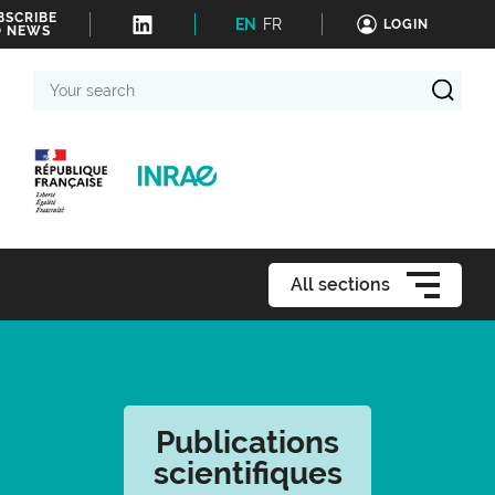
BSCRIBE
EN
FR
LOGIN
O NEWS
Your
search
All sections
Publications
scientifiques